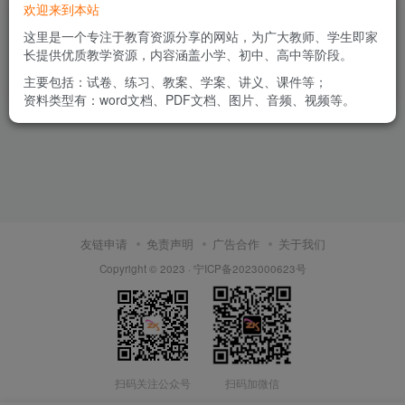
欢迎来到本站
G00105 计算达人 7年级全一册 数学北
师大版（2024版）
这里是一个专注于教育资源分享的网站，为广大教师、学生即家
长提供优质教学资源，内容涵盖小学、初中、高中等阶段。
付费资源
3
七年级上册
七年级下册
￥
主要包括：试卷、练习、教案、学案、讲义、课件等；
2年前
335
资料类型有：word文档、PDF文档、图片、音频、视频等。
友链申请
免责声明
广告合作
关于我们
Copyright © 2023 ·
宁ICP备2023000623号
扫码关注公众号
扫码加微信