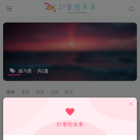
练习类
共2篇
排序
更新
浏览
点赞
评论
G00106 计算达人 8年级全一册 数学北
师大版（2024版）
付费资源
3
八年级上册
八年级下册
￥
51掌控未来
2年前
207