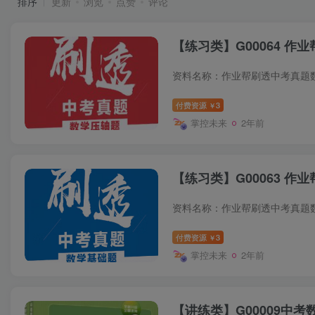
排序
更新
浏览
点赞
评论
【练习类】G00064 作
付费资源
3
￥
掌控未来
2年前
【练习类】G00063 作
付费资源
3
￥
掌控未来
2年前
【讲练类】G00009中考