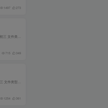
1497
273
资料名称：万唯中考初中几何模型 年份版本：2024版 所属科目：数学 教材版本：通用 适用年级：初一至初三 文件类型：高清PDF 资料分类：全解类 下载方式：百度网盘链接下载（链接失效请联系管理...
715
349
资料名称：万唯中考几何辅助线 年份版本：2024版 所属科目：数学 教材版本：通用 适用年级：初一至初三 文件类型：高清PDF 资料分类：全解类 下载方式：百度网盘链接下载（链接失效请联系管理员...
1254
361