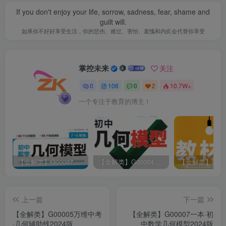
If you don't enjoy your life, sorrow, sadness, fear, shame and
guilt will.
如果你不好好享受生活，你的悲伤、难过、害怕、羞愧和内疚会代替你享受
掌控未来
关注
0
106
0
2
10.7W+
一个专注于教育的博主！
【全解类】G00007一本·初中数学几何模型2024版
【全解类】G00004万维中考·初中几何模型2023版
上一篇
下一篇
【全解类】G00005万维中考
【全解类】G00007一本·初
·几何辅助线2024版
中数学几何模型2024版