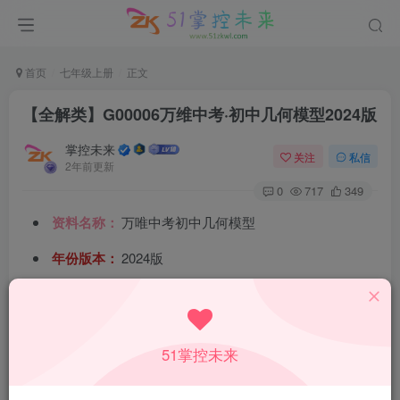
首页
七年级上册
正文
【全解类】G00006万维中考·初中几何模型2024版
掌控未来
关注
私信
2年前更新
0
717
349
资料名称：
万唯中考初中几何模型
年份版本：
2024版
所属科目：
数学
教材版本：
通用
51掌控未来
适用年级：
初一至初三