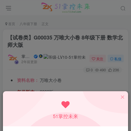
首页
八年级下册
正文
【试卷类】G00035 万唯大小卷 8年级下册 数学北
师大版
掌控未来
关注
私信
2年前更新
0
490
236
资料名称：
万唯大小卷
年份版本：
2022版
所属科目：
数学
教材版本：
北师大版
51掌控未来
适用年级：
八年级下册