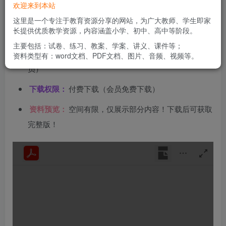
欢迎来到本站
文件类型：
高清PDF
这里是一个专注于教育资源分享的网站，为广大教师、学生即家
长提供优质教学资源，内容涵盖小学、初中、高中等阶段。
资料分类：
试卷类
主要包括：试卷、练习、教案、学案、讲义、课件等；
下载方式：
百度网盘链接下载（链接失效请联系管理
资料类型有：word文档、PDF文档、图片、音频、视频等。
员）
下载权限：
付费下载（会员免费下载）
资料预览：
空间有限，仅展示部分内容！下载后可获取
完整版！