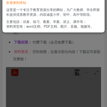
欢迎来到本站
文件类型：
高清PDF
这里是一个专注于教育资源分享的网站，为广大教师、学生即家
长提供优质教学资源，内容涵盖小学、初中、高中等阶段。
资料分类：
练习类
主要包括：试卷、练习、教案、学案、讲义、课件等；
下载方式：
百度网盘链接下载（链接失效请联系管理
资料类型有：word文档、PDF文档、图片、音频、视频等。
员）
下载权限：
付费下载（会员免费下载）
资料预览：
空间有限，仅展示部分内容！下载后可获取
完整版！