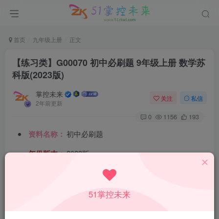
首页
九年级上册
正文
【练习类】G00070 初中必刷题 9年级上册 数学苏
科版(2023版)
掌控未来
关注
私信
2年前更新
0
1156
193
资料名称：
初中必刷题
年份版本：
2023版
所属科目：
数学
教材版本：
苏科版
51掌控未来
适用年级：
九年级上册