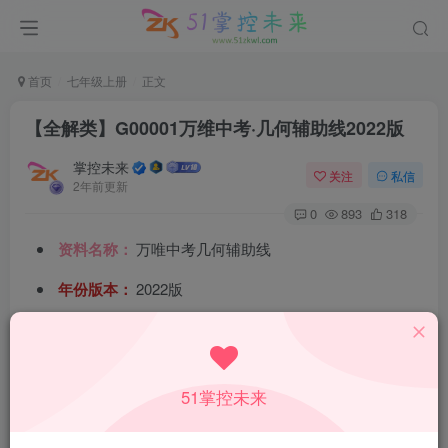
首页
七年级上册
正文
【全解类】G00001万维中考·几何辅助线2022版
掌控未来
关注
私信
2年前更新
0
893
318
资料名称：
万唯中考几何辅助线
年份版本：
2022版
所属科目：
数学
教材版本：
通用
51掌控未来
适用年级：
初一至初三