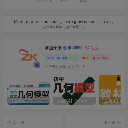
点赞
318
分享
收藏
More grow up more lonely, more grow up more uneasy.
越长大越孤单 ，越长大越不安
掌控未来
关注
0
106
0
2
10.7W+
一个专注于教育的博主！
【全解类】G00007一本·初中数学几何模型2024版
【全解类】G00004万维中考·初中几何模型2023版
上一篇
下一篇