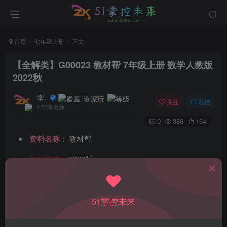
首页
七年级上册
正文
【全解类】G00023 教材帮 7年级上册 数学人教版
2022秋
掌控未来
关注
私信
2年前更新
0
386
164
资料名称：
教材帮
年份版本：
2022版
所属科目：
数学
教材版本：
人教版
51掌控未来
适用年级：
七年级上册