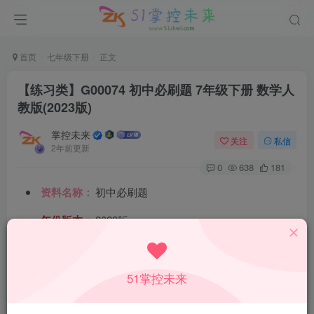
首页
七年级下册
正文
【练习类】G00074 初中必刷题 7年级下册 数学人
教版(2023版)
掌控未来
关注
私信
2年前更新
0
638
181
资料名称：
初中必刷题
年份版本：
2023版
所属科目：
数学
教材版本：
人教版
51掌控未来
适用年级：
七年级下册