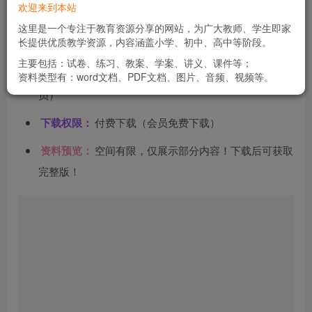
欢迎来到本站
文件类型：
高清PDF
这里是一个专注于教育资源分享的网站，为广大教师、学生即家
长提供优质教学资源，内容涵盖小学、初中、高中等阶段。
资料分类：
练习类
主要包括：试卷、练习、教案、学案、讲义、课件等；
下载方式：
百度网盘链接下载（链接失效请联系管理
资料类型有：word文档、PDF文档、图片、音频、视频等。
员）
下载权限：
付费下载（会员免费下载）
资料预览：
空间有限，仅展示部分内容！下载后可获取
完整版！