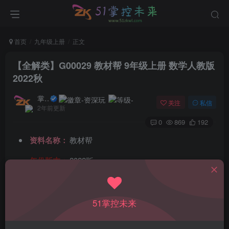
首页
九年级上册
正文
【全解类】G00029 教材帮 9年级上册 数学人教版
2022秋
掌控未来
关注
私信
2年前更新
0
869
192
资料名称：
教材帮
年份版本：
2022版
所属科目：
数学
教材版本：
人教版
51掌控未来
适用年级：
九年级上册